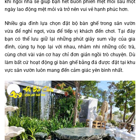
khí ngôi nhà sẽ giúp bạn hết buồn phiền mệt mỏi sau một
ngày lao động mệt mỏi và trở nên vui vẻ hạnh phúc hơn.
Nhiều gia đình lựa chọn đặt bộ bàn ghế trong sân vườn
vừa để nghỉ ngơi, vừa để tiếp vị khách đến chơi. Tại đây
bạn có thể lưu giữ lại những phút giây sum vầy của gia
đình, cùng tụ họp lại với nhau, nhâm nhi những cốc trà,
cùng chơi vài ván cơ hay chỉ đơn giản ngồi trò chuyện. Dù
làm bất cứ hoạt động gì bàn ghế bằng đá được đặt tại khu
vực sân vườn luôn mang đến cảm giác yên bình nhất.