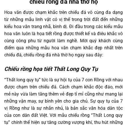
chiếu rồng đá nhà thờ họ
Hoa văn được chạm khắc trên chiếu đá vô cùng đa dạng
từ những mẫu linh vật có vị thế trong trời đất đến những
kiểu hoa văn trang nhã, bình dị. Đi đầu trong các kiểu mẫu
hoa văn luôn là họa tiết rồng được thiết kế và điêu khắc vô
cùng công phu từ người làm nghề. Mời quý khách cùng
điểm qua những mẫu hoa văn chạm khắc đẹp nhất trên
chiếu đá, chiếu rồng đá nhà thờ họ ngay sau đây:
Chiếu rồng họa tiết Thất Long Quy Tụ
“Thất long quy tụ” tức là sự hội tụ của 7 con Rồng với nhau
được chạm trên chiếu đá. Cách chạm khắc độc đáo, mới
mẻ này vừa làm tăng thêm vẻ đẹp tỉ mỉ cũng như mang lại
những vận may, sự bình yên cho gia chủ. Sự quy tụ của 7
vị Rồng như là sự nhắn nhủ, là bản sắc văn hóa dân tộc
của con dân đất Việt. Với mẫu chiếu rồng “Thất Long quy
tụ” chính thể hiện sự tăng cường vượng khí, thu hút những