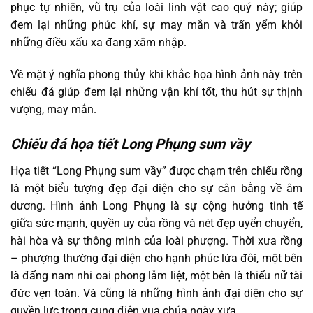
phục tự nhiên, vũ trụ của loài linh vật cao quý này; giúp
đem lại những phúc khí, sự may mắn và trấn yểm khỏi
những điều xấu xa đang xâm nhập.
Về mặt ý nghĩa phong thủy khi khắc họa hình ảnh này trên
chiếu đá giúp đem lại những vận khí tốt, thu hút sự thịnh
vượng, may mắn.
Chiếu đá họa tiết Long Phụng sum vầy
Họa tiết “Long Phụng sum vầy” được chạm trên chiếu rồng
là một biểu tượng đẹp đại diện cho sự cân bằng về âm
dương. Hình ảnh Long Phụng là sự cộng hưởng tinh tế
giữa sức mạnh, quyền uy của rồng và nét đẹp uyển chuyển,
hài hòa và sự thông minh của loài phượng. Thời xưa rồng
– phượng thường đại diện cho hạnh phúc lứa đôi, một bên
là đấng nam nhi oai phong lẫm liệt, một bên là thiếu nữ tài
đức vẹn toàn. Và cũng là những hình ảnh đại diện cho sự
quyền lực trong cung điện vua chúa ngày xưa.