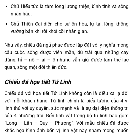
Chữ Hiếu tức là tấm lòng lương thiện, bình tĩnh và sống
nhân hậu;
Chữ Thiện đại diện cho sự ôn hòa, tự tại, lòng không
vướng bận khi rời khỏi cõi nhân gian.
Như vậy, chiếu đá ngũ phúc được lắp đặt với ý nghĩa mong
cầu cuộc sống được viên mãn, dù trải qua những cay
đắng, hỉ – nộ – ái – ố nhưng vẫn giữ được tâm thế lạc
quan, sống một đời thiện đức.
Chiếu đá họa tiết Tứ Linh
Chiếu đá với họa tiết Tứ Linh không còn là điều xa lạ đối
với mỗi khách hàng. Tứ linh chính là biểu tượng của 4 vị
linh thú với uy quyền, sức mạnh và là sự dại diện thống trị
của 4 phương trời. Bốn linh vật trong bộ tứ linh bao gồm
“Long – Lân – Quy – Phượng”. Với mẫu chiếu đá được
khắc họa hình ảnh bốn vị linh vật này nhằm mong muốn