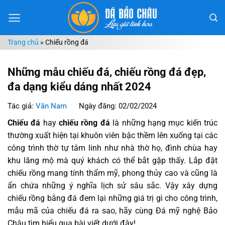
Chuyển
đến
nội
Trang chủ
»
Chiếu rồng đá
dung
Những mẫu chiếu đá, chiếu rồng đá đẹp,
đa dạng kiểu dáng nhất 2024
Tác giả:
Văn Nam
Ngày đăng: 02/02/2024
Chiếu đá
hay
chiếu rồng đá
là những hạng mục kiến trúc
thường xuất hiện tại khuôn viên bậc thềm lên xuống tại các
công trình thờ tự tâm linh như nhà thờ họ, đình chùa hay
khu lăng mộ mà quý khách có thể bắt gặp thấy. Lắp đặt
chiếu rồng mang tính thẩm mỹ, phong thủy cao và cũng là
ẩn chứa những ý nghĩa lịch sử sâu sắc. Vậy xây dựng
chiếu rồng bằng đá đem lại những giá trị gì cho công trình,
mẫu mã của chiếu đá ra sao, hãy cùng Đá mỹ nghệ Bảo
Châu tìm hiểu qua bài viết dưới đây!