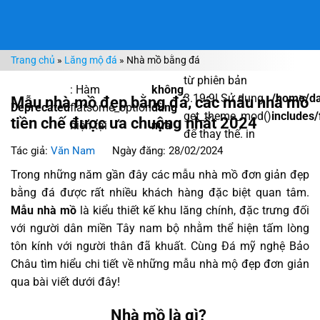
Bỏ
qua
nội
Trang chủ
»
Lăng mộ đá
»
Nhà mồ bằng đá
dung
từ phiên bản
: Hàm
không
3.19.9! Sử dụng
/home/da
Mẫu nhà mồ đẹp bằng đá, các mẫu nhà mồ
Deprecated
flatsome_option
dùng
get_theme_mod()
includes/
tiền chế được ưa chuộng nhất 2024
hiện tại
nữa
để thay thế. in
Tác giả:
Văn Nam
Ngày đăng: 28/02/2024
Trong những năm gần đây các mẫu nhà mồ đơn giản đẹp
bằng đá được rất nhiều khách hàng đặc biệt quan tâm.
Mẫu nhà mồ
là kiểu thiết kế khu lăng chính, đặc trưng đối
với người dân miền Tây nam bộ nhằm thể hiện tấm lòng
tôn kính với người thân đã khuất. Cùng Đá mỹ nghệ Bảo
Châu tìm hiểu chi tiết về những mẫu nhà mộ đẹp đơn giản
qua bài viết dưới đây!
Nhà mồ là gì?