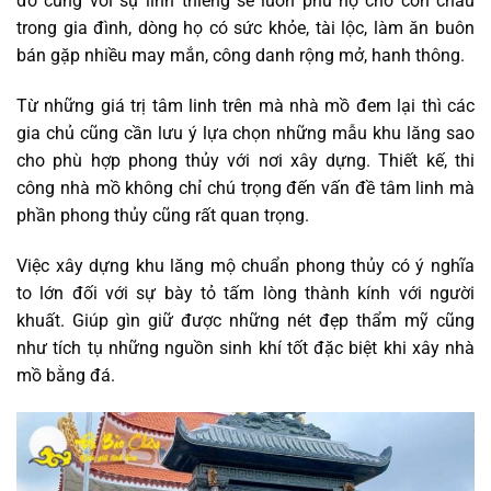
đó cùng với sự linh thiêng sẽ luôn phù hộ cho con cháu
trong gia đình, dòng họ có sức khỏe, tài lộc, làm ăn buôn
bán gặp nhiều may mắn, công danh rộng mở, hanh thông.
Từ những giá trị tâm linh trên mà nhà mồ đem lại thì các
gia chủ cũng cần lưu ý lựa chọn những mẫu khu lăng sao
cho phù hợp phong thủy với nơi xây dựng. Thiết kế, thi
công nhà mồ không chỉ chú trọng đến vấn đề tâm linh mà
phần phong thủy cũng rất quan trọng.
Việc xây dựng khu lăng mộ chuẩn phong thủy có ý nghĩa
to lớn đối với sự bày tỏ tấm lòng thành kính với người
khuất. Giúp gìn giữ được những nét đẹp thẩm mỹ cũng
như tích tụ những nguồn sinh khí tốt đặc biệt khi xây nhà
mồ bằng đá.