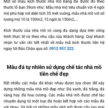
Một số mẫu kích thước nhà mồ bằng đá được đo theo
thước lỗ ban 39cm như: Mẫu nhà mộ tiêu chuẩn với 4 ngôi
mộ phù hợp với diện tích 35 mét vuông, mẫu nhà mồ với số
lượng mộ 10 là 100m2, 15 ngôi là 150m2,….
Kích thước của nhà mồ vô cùng đa dạng dựa trên công
trình thực tế và theo nhu cầu của khách hàng. Quý khách
nhận tư vấn chi tiết nhất về mẫu mã kích thước liên hệ
ngay tới Bảo Châu qua số:
0912.957.222
.
Mẫu đá tự nhiên sử dụng chế tác nhà mồ
tiền chế đẹp
Rất nhiều các mẫu đá khác nhau được lựa chọn để xây
dựng những mẫu nhà mồ đẹp như: Đá xanh, đá trắng, đá
vàng hay đá hoa cương. Các mẫu nhà mồ được chế tác
chuyên dụng từ một loại đá hoặc kết hợp với các mẫu đá
với nhau. Và bởi có những mẫu nhà mồ được cấu tạo mái