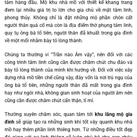
tâm hàng đầu. Mộ khu nhà mồ với thiết kế khang trang
đem lại nhiều giá trị to lớn cho gia chủ về mặt tâm linh,
phong thủy. Không chỉ là đặt những mộ phần chôn cất
người thân quá cố mà còn là địa điểm thờ phụng tâm linh,
quy tụ ông bà tổ tiên, người thân đã khuất trong gia đình
về một mối nhằm bày tỏ lòng thành.
Chúng ta thường ví “Trần nào Âm vậy”, nên đối với các
công trình tâm linh cũng cần được chăm chút chu đáo và
bày tỏ lòng thành của mình khi hướng về. Đối với việc xây
dựng nhà mồ tiền chế cũng vậy, đây vốn là nơi trú ngụ của
ông bà tổ tiên, những người thân đã mất trong gia đình
hay như ngôi nhà, không gian sinh hoạt của người âm nên
cũng cần được chăm chút cẩn thận, tỉ mỉ.
Thường xuyên chăm sóc, quan tâm tới
khu lăng mộ gia
đình
sẽ giúp tạo ra những sinh khí tốt vây quanh khu nhà
mồ hay thêm phần linh thiêng hơn. Từ những điều tốt đẹp