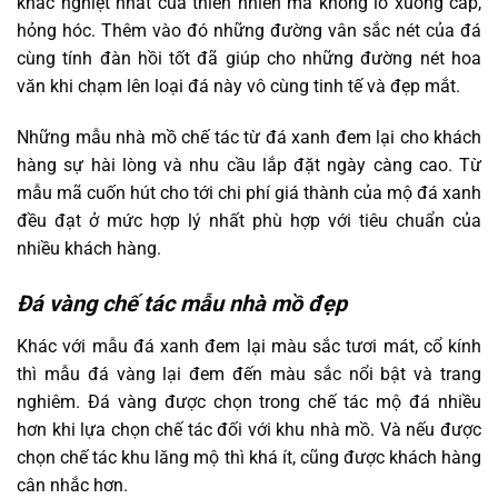
khắc nghiệt nhất của thiên nhiên mà không lo xuống cấp,
hỏng hóc. Thêm vào đó những đường vân sắc nét của đá
cùng tính đàn hồi tốt đã giúp cho những đường nét hoa
văn khi chạm lên loại đá này vô cùng tinh tế và đẹp mắt.
Những mẫu nhà mồ chế tác từ đá xanh đem lại cho khách
hàng sự hài lòng và nhu cầu lắp đặt ngày càng cao. Từ
mẫu mã cuốn hút cho tới chi phí giá thành của mộ đá xanh
đều đạt ở mức hợp lý nhất phù hợp với tiêu chuẩn của
nhiều khách hàng.
Đá vàng chế tác mẫu nhà mồ đẹp
Khác với mẫu đá xanh đem lại màu sắc tươi mát, cổ kính
thì mẫu đá vàng lại đem đến màu sắc nổi bật và trang
nghiêm. Đá vàng được chọn trong chế tác mộ đá nhiều
hơn khi lựa chọn chế tác đối với khu nhà mồ. Và nếu được
chọn chế tác khu lăng mộ thì khá ít, cũng được khách hàng
cân nhắc hơn.