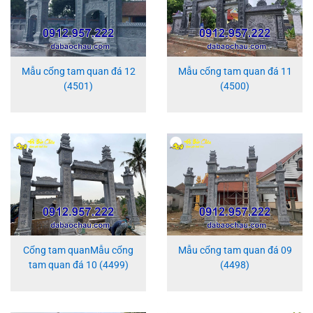
Mẫu cổng tam quan đá 12
Mẫu cổng tam quan đá 11
(4501)
(4500)
Cổng tam quanMẫu cổng
Mẫu cổng tam quan đá 09
tam quan đá 10 (4499)
(4498)