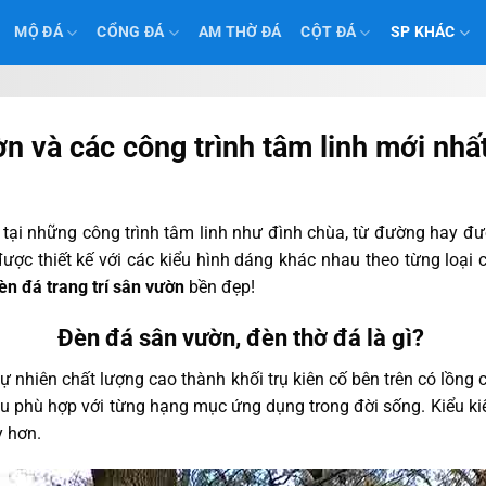
MỘ ĐÁ
CỔNG ĐÁ
AM THỜ ĐÁ
CỘT ĐÁ
SP KHÁC
 và các công trình tâm linh mới nhấ
tại những công trình tâm linh như đình chùa, từ đường hay đư
ợc thiết kế với các kiểu hình dáng khác nhau theo từng loại c
èn đá trang trí sân vườn
bền đẹp!
Đèn đá sân vườn, đèn thờ đá là gì?
ự nhiên chất lượng cao thành khối trụ kiên cố bên trên có lồn
u phù hợp với từng hạng mục ứng dụng trong đời sống. Kiểu kiế
ẫy hơn.