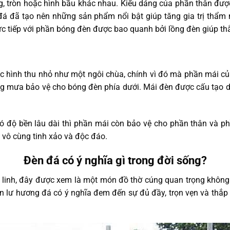
ng, tròn hoặc hình bầu khác nhau. Kiểu dáng của phần thân đư
 đá đã tạo nên những sản phẩm nổi bật giúp tăng gia trị thẩm 
rực tiếp với phần bóng đèn được bao quanh bởi lồng đèn giúp t
c hình thu nhỏ như một ngôi chùa, chính vì đó mà phần mái c
ng mưa bảo vệ cho bóng đèn phía dưới. Mái đèn được cấu tạo d
ó độ bền lâu dài thì phần mái còn bảo vệ cho phần thân và 
vô cùng tinh xảo và độc đáo.
Đèn đá có ý nghĩa gì trong đời sống?
 linh, đây được xem là một món đồ thờ cúng quan trọng không 
n lư hương đá có ý nghĩa đem đến sự đủ đầy, trọn vẹn và thắp 