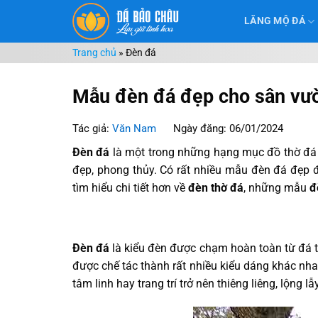
Chuyển
LĂNG MỘ ĐÁ
đến
nội
Trang chủ
»
Đèn đá
dung
Mẫu đèn đá đẹp cho sân vườn
Tác giả:
Văn Nam
Ngày đăng: 06/01/2024
Đèn đá
là một trong những hạng mục đồ thờ đá 
đẹp, phong thủy. Có rất nhiều mẫu đèn đá đẹp đư
tìm hiểu chi tiết hơn về
đèn thờ đá
, những mẫu
đ
Đèn đá
là kiểu đèn được chạm hoàn toàn từ đá t
được chế tác thành rất nhiều kiểu dáng khác nha
tâm linh hay trang trí trở nên thiêng liêng, lộng l