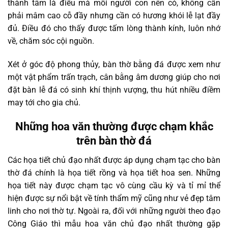
thành tâm là điều mà mỗi người con nên có, không cần
phải mâm cao cỗ đầy nhưng cần có hương khói lễ lạt đầy
đủ. Điều đó cho thấy được tấm lòng thành kính, luôn nhớ
về, chăm sóc cội nguồn.
Xét ở góc độ phong thủy, bàn thờ bằng đá được xem như
một vật phẩm trấn trạch, cân bằng âm dương giúp cho nơi
đặt bàn lễ đá có sinh khí thịnh vượng, thu hút nhiều điềm
may tới cho gia chủ.
Những hoa văn thường được chạm khắc
trên bàn thờ đá
Các họa tiết chủ đạo nhất được áp dụng chạm tạc cho bàn
thờ đá chính là họa tiết rồng và họa tiết hoa sen. Những
họa tiết này được chạm tạc vô cùng cầu kỳ và tỉ mỉ thể
hiện được sự nổi bật về tính thẩm mỹ cũng như vẻ đẹp tâm
linh cho nơi thờ tự. Ngoài ra, đối với những người theo đạo
Công Giáo thì mẫu hoa văn chủ đạo nhất thường gặp