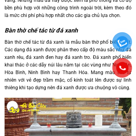
vàng. Những mẫu đá này được xem là phổ thông và có độ
bền phù hợp với những công trình ngoài trời, kèm theo đó
là mức chi phí phù hợp nhất cho các gia chủ lựa chọn.
Bàn thờ chế tác từ đá xanh
Bàn thờ chế tác từ đá xanh là mẫu bàn thờ phổ biến nhất.
Các dạng đá xanh được phân theo cấp độ màu sắc như đá
xanh rêu, đá xanh đen hay đá xanh tro. Đá xanh phổ biến
khai thác ở các dãy núi lâu năm tại các vùng như Nghệ An,
Hòa Bình, Ninh Bình hay Thanh Hóa. Mang màu sắc tự
nhiên với vẻ đẹp trầm mặc, cổ kính toát lên được sự linh
thiêng khi tạo dựng nên đá xanh được ưa chuộng vô cùng.