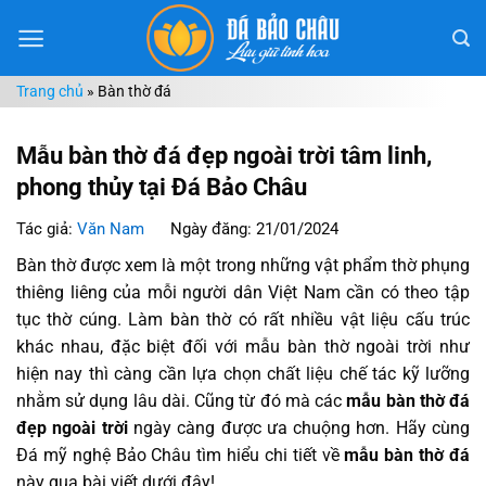
Chuyển
đến
nội
Trang chủ
»
Bàn thờ đá
dung
Mẫu bàn thờ đá đẹp ngoài trời tâm linh,
phong thủy tại Đá Bảo Châu
Tác giả:
Văn Nam
Ngày đăng: 21/01/2024
Bàn thờ được xem là một trong những vật phẩm thờ phụng
thiêng liêng của mỗi người dân Việt Nam cần có theo tập
tục thờ cúng. Làm bàn thờ có rất nhiều vật liệu cấu trúc
khác nhau, đặc biệt đối với mẫu bàn thờ ngoài trời như
hiện nay thì càng cần lựa chọn chất liệu chế tác kỹ lưỡng
nhằm sử dụng lâu dài. Cũng từ đó mà các
mẫu bàn thờ đá
đẹp ngoài trời
ngày càng được ưa chuộng hơn. Hãy cùng
Đá mỹ nghệ Bảo Châu tìm hiểu chi tiết về
mẫu bàn thờ đá
này qua bài viết dưới đây!