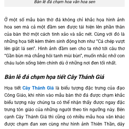
Bàn lễ đá chạm hoa văn hoa sen
Ở một số mẫu bàn thờ đá không chỉ khắc họa hình ảnh
hoa sen mà cả một đầm sen được tái hiện lên phần thân
của bàn thờ một cách tinh xảo và sắc nét. Cùng với đó là
những họa tiết kèm thêm sinh động hơn như “Cá chép vượt
lên giật lá sen”. Hình ảnh đầm sen cho ta nhớ tới câu thơ
“Gần bùn mà chẳng hôi tanh mùi bùn”, muốn nhắc nhở con
cháu luôn sống liêm chính dù ở những nơi đen tối nhất.
Bàn lễ đá chạm họa tiết Cây Thánh Giá
Họa tiết
Cây Thánh Giá
là biểu tượng đặc trưng của đạo
Công Giáo, khi nhìn vào mẫu bàn thờ đá được chạm khắc
biểu tượng này chúng ta có thể nhận thấy được ngay đặc
trưng tôn giáo của những người theo tín ngưỡng này. Bên
cạnh Cây Thánh Giá thì cũng có nhiều mẫu hoa văn khác
được chạm đan xen cùng như hình ảnh Thiên Thần, dây