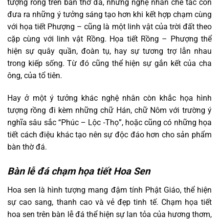
tượng rồng trên bàn thờ đá, những nghệ nhân chế tác còn
đưa ra những ý tưởng sáng tạo hơn khi kết hợp chạm cùng
với họa tiết Phượng – cũng là một linh vật của trời đất theo
cặp cùng với linh vật Rồng. Họa tiết Rồng – Phượng thể
hiện sự quây quần, đoàn tụ, hay sự tương trợ lẫn nhau
trong kiếp sống. Từ đó cũng thể hiện sự gắn kết của cha
ông, của tổ tiên.
Hay ở một ý tưởng khác nghệ nhân còn khắc họa hình
tượng rồng đi kèm những chữ Hán, chữ Nôm với trường ý
nghĩa sâu sắc “Phúc – Lộc -Thọ”, hoặc cũng có những họa
tiết cách điệu khác tạo nên sự độc đáo hơn cho sản phẩm
bàn thờ đá.
Bàn lễ đá chạm họa tiết Hoa Sen
Hoa sen là hình tượng mang đậm tính Phật Giáo, thể hiện
sự cao sang, thanh cao và vẻ đẹp tinh tế. Chạm họa tiết
hoa sen trên bàn lễ đá thể hiện sự lan tỏa của hương thơm,