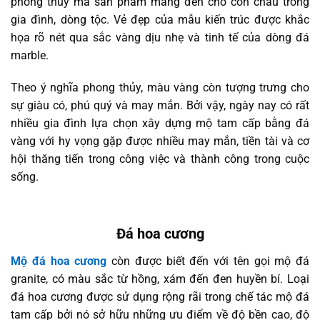
phong thủy mà sản phẩm mang đến cho con cháu trong
gia đình, dòng tộc. Vẻ đẹp của mẫu kiến trúc được khắc
họa rõ nét qua sắc vàng dịu nhẹ và tinh tế của dòng đá
marble.
Theo ý nghĩa phong thủy, màu vàng còn tượng trưng cho
sự giàu có, phú quý và may mắn. Bởi vậy, ngày nay có rất
nhiều gia đình lựa chọn xây dựng mộ tam cấp bằng đá
vàng với hy vọng gặp được nhiều may mắn, tiền tài và cơ
hội thăng tiến trong công việc và thành công trong cuộc
sống.
Đá hoa cương
Mộ đá hoa cương
còn được biết đến với tên gọi mộ đá
granite, có màu sắc từ hồng, xám đến đen huyền bí. Loại
đá hoa cương được sử dụng rộng rãi trong chế tác mộ đá
tam cấp bởi nó sở hữu những ưu điểm về độ bền cao, độ