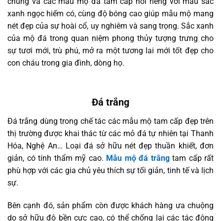
chung và các mẫu mộ đá tam cấp nói riêng với màu sắc
xanh ngọc hiếm có, cùng độ bóng cao giúp mẫu mộ mang
nét đẹp của sự hoài cổ, uy nghiêm và sang trọng. Sắc xanh
của mộ đá trong quan niệm phong thủy tượng trưng cho
sự tươi mới, trù phú, mở ra một tương lai mới tốt đẹp cho
con cháu trong gia đình, dòng họ.
Đá trắng
Đá trắng dùng trong chế tác các mẫu mộ tam cấp đẹp trên
thị trường được khai thác từ các mỏ đá tự nhiên tại Thanh
Hóa, Nghệ An… Loại đá sở hữu nét đẹp thuần khiết, đơn
giản, có tính thẩm mỹ cao.
Mẫu mộ đá trắng
tam cấp rất
phù hợp với các gia chủ yêu thích sự tối giản, tinh tế và lịch
sự.
Bên cạnh đó, sản phẩm còn được khách hàng ưa chuộng
do sở hữu độ bền cực cao, có thể chống lại các tác động