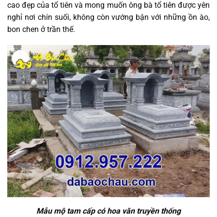
cao đẹp của tổ tiên và mong muốn ông bà tổ tiên được yên
nghỉ nơi chín suối, không còn vướng bận với những ồn ào,
bon chen ở trần thế.
Mẫu mộ tam cấp có hoa văn truyền thống