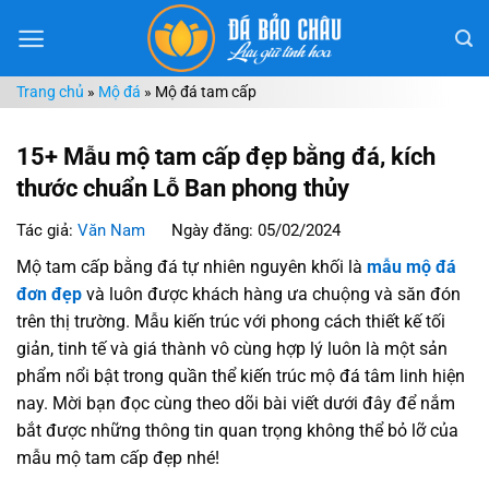
Chuyển
đến
nội
Trang chủ
»
Mộ đá
»
Mộ đá tam cấp
dung
15+ Mẫu mộ tam cấp đẹp bằng đá,
kích
thước chuẩn Lỗ Ban phong thủy
Tác giả:
Văn Nam
Ngày đăng: 05/02/2024
Mộ tam cấp bằng đá tự nhiên nguyên khối là
mẫu mộ đá
đơn đẹp
và luôn được khách hàng ưa chuộng và săn đón
trên thị trường. Mẫu kiến trúc với phong cách thiết kế tối
giản, tinh tế và giá thành vô cùng hợp lý luôn là một sản
phẩm nổi bật trong quần thể kiến trúc mộ đá tâm linh hiện
nay. Mời bạn đọc cùng theo dõi bài viết dưới đây để nắm
bắt được những thông tin quan trọng không thể bỏ lỡ của
mẫu mộ tam cấp đẹp nhé!