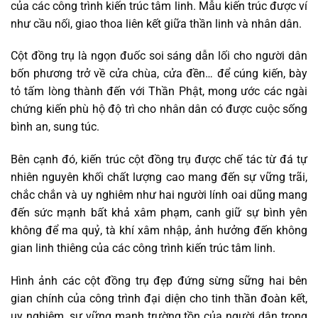
của các công trình kiến trúc tâm linh. Mẫu kiến trúc được ví
như cầu nối, giao thoa liên kết giữa thần linh và nhân dân.
Cột đồng trụ là ngọn đuốc soi sáng dẫn lối cho người dân
bốn phương trở về cửa chùa, cửa đền… để cúng kiến, bày
tỏ tấm lòng thành đến với Thần Phật, mong ước các ngài
chứng kiến phù hộ độ trì cho nhân dân có được cuộc sống
bình an, sung túc.
Bên cạnh đó, kiến trúc cột đồng trụ được chế tác từ đá tự
nhiên nguyên khối chất lượng cao mang đến sự vững trãi,
chắc chắn và uy nghiêm như hai người lính oai dũng mang
đến sức mạnh bất khả xâm phạm, canh giữ sự bình yên
không để ma quỷ, tà khí xâm nhập, ảnh hưởng đến không
gian linh thiêng của các công trình kiến trúc tâm linh.
Hình ảnh các cột đồng trụ đẹp đứng sừng sững hai bên
gian chính của công trình đại diện cho tinh thần đoàn kết,
uy nghiêm, sự vững mạnh trường tồn của người dân trong