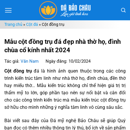
Chuyển
đến
nội
Trang chủ
»
Cột đá
»
Cột đồng trụ
dung
Mẫu cột đồng trụ đá đẹp nhà thờ họ, đình
chùa cổ kính nhất 2024
Tác giả:
Văn Nam
Ngày đăng: 10/02/2024
Cột đồng trụ
đá là hình ảnh quen thuộc trong các công
trình kiến trúc tâm linh như nhà thờ họ, đình chùa, đền thờ
hay miếu thờ… Mẫu kiến trúc không chỉ thể hiện giá trị trị
thẩm mỹ to lớn, góp phần tạo nên sự nổi bật và cân đối
cho các công trình kiến trúc mà mẫu kiến trúc cột đồng trụ
sở hữu cho mình những ý nghĩa tâm linh vô cùng sâu sắc.
Bài viết sau đây của Đá mỹ nghệ Bảo Châu sẽ giúp Quý
bạn đọc có thêm nhiều thông tin lý thú, bổ ích về sản phẩm