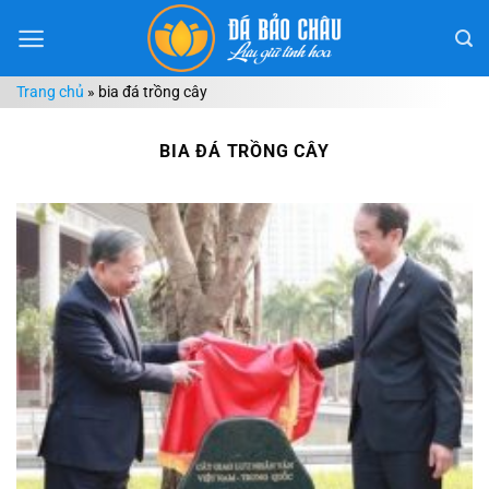
Chuyển
đến
nội
Trang chủ
»
bia đá trồng cây
dung
BIA ĐÁ TRỒNG CÂY