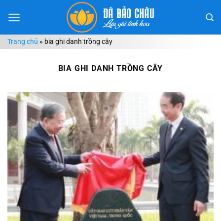
Chuyển
đến
nội
Trang chủ
»
bia ghi danh trồng cây
dung
BIA GHI DANH TRỒNG CÂY