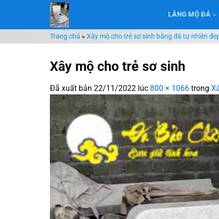
Chuyển
LĂNG MỘ ĐÁ
đến
nội
Trang chủ
»
Xây mộ cho trẻ sơ sinh bằng đá tự nhiên đẹ
dung
Xây mộ cho trẻ sơ sinh
Đã xuất bản
22/11/2022
lúc
800 × 1066
trong
Xâ