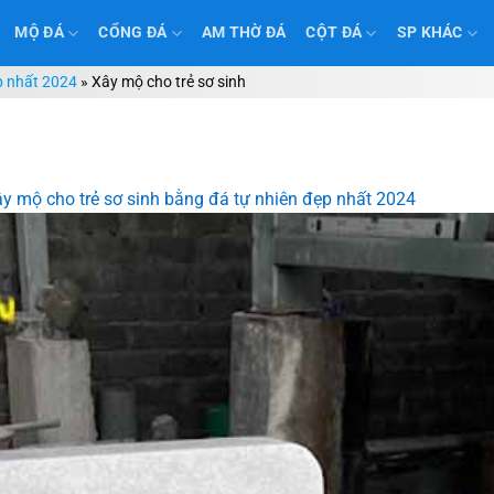
MỘ ĐÁ
CỔNG ĐÁ
AM THỜ ĐÁ
CỘT ĐÁ
SP KHÁC
p nhất 2024
»
Xây mộ cho trẻ sơ sinh
y mộ cho trẻ sơ sinh bằng đá tự nhiên đẹp nhất 2024