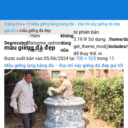
Bỏ
qua
nội
Trang chủ
»
15 Mẫu giếng làng bằng đá – Địa chỉ xây giếng đá đẹp
dung
giá tốt
»
mẫu giếng đá đẹp
từ phiên bản
: Hàm
không
3.19.9! Sử dụng
/home/da
Deprecated
flatsome_option
dùng
mẫu giếng đá đẹp
get_theme_mod()
includes/
hiện tại
nữa
để thay thế. in
Được xuất bản vào
05/06/2024
tại
700 × 525
trong
15
Mẫu giếng làng bằng đá – Địa chỉ xây giếng đá đẹp giá tốt