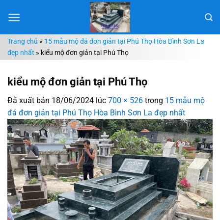
Chuyển
đến
nội
Trang chủ
»
15 mẫu mộ đá đơn giản tại Phú Thọ Hòa Bình Sơn La
dung
đẹp nhất
»
kiểu mộ đơn giản tại Phú Thọ
kiểu mộ đơn giản tại Phú Thọ
Đã xuất bản
18/06/2024
lúc
700 × 526
trong
15 mẫu mộ
đá đơn giản tại Phú Thọ Hòa Bình Sơn La đẹp nhất