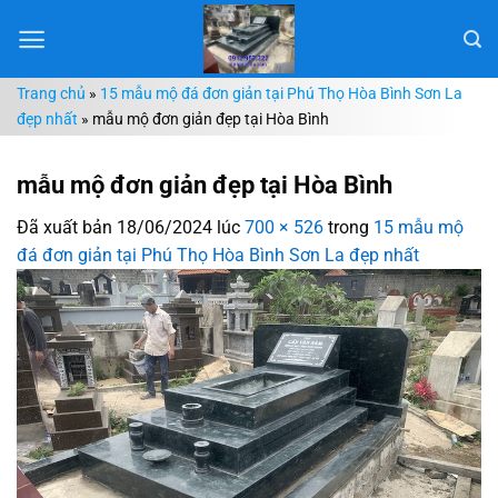
Chuyển
đến
nội
Trang chủ
»
15 mẫu mộ đá đơn giản tại Phú Thọ Hòa Bình Sơn La
dung
đẹp nhất
»
mẫu mộ đơn giản đẹp tại Hòa Bình
mẫu mộ đơn giản đẹp tại Hòa Bình
Đã xuất bản
18/06/2024
lúc
700 × 526
trong
15 mẫu mộ
đá đơn giản tại Phú Thọ Hòa Bình Sơn La đẹp nhất