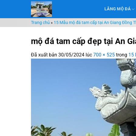
Chuyển
LĂNG MỘ ĐÁ
đến
nội
Trang chủ
»
15 Mẫu mộ đá tam cấp tại An Giang Đồng T
dung
mộ đá tam cấp đẹp tại An G
Đã xuất bản
30/05/2024
lúc
700 × 525
trong
15 