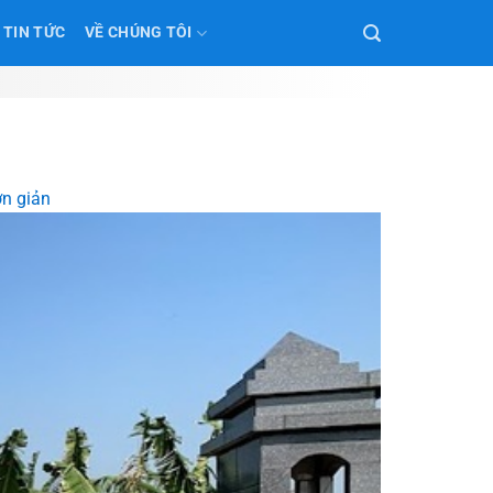
TIN TỨC
VỀ CHÚNG TÔI
n giản