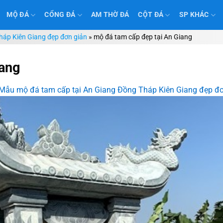
MỘ ĐÁ
CỔNG ĐÁ
AM THỜ ĐÁ
CỘT ĐÁ
SP KHÁC
háp Kiên Giang đẹp đơn giản
»
mộ đá tam cấp đẹp tại An Giang
iang
Mẫu mộ đá tam cấp tại An Giang Đồng Tháp Kiên Giang đẹp đơ