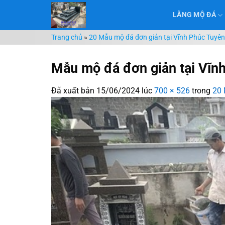
Chuyển
LĂNG MỘ ĐÁ
đến
nội
Trang chủ
»
20 Mẫu mộ đá đơn giản tại Vĩnh Phúc Tuyê
dung
Mẫu mộ đá đơn giản tại Vĩn
Đã xuất bản
15/06/2024
lúc
700 × 526
trong
20 