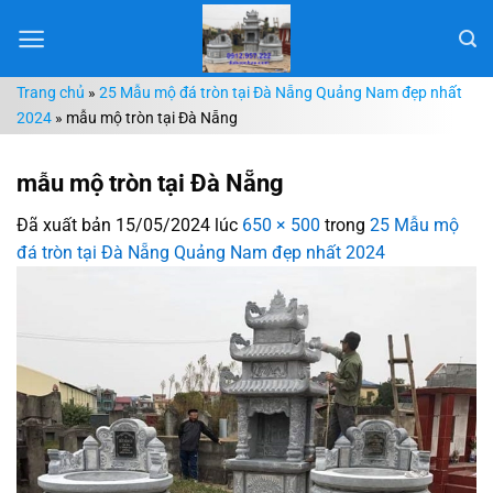
Chuyển
đến
nội
Trang chủ
»
25 Mẫu mộ đá tròn tại Đà Nẵng Quảng Nam đẹp nhất
dung
2024
»
mẫu mộ tròn tại Đà Nẵng
mẫu mộ tròn tại Đà Nẵng
Đã xuất bản
15/05/2024
lúc
650 × 500
trong
25 Mẫu mộ
đá tròn tại Đà Nẵng Quảng Nam đẹp nhất 2024