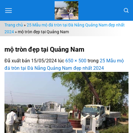
Chuyển
đến
nội
Trang chủ
»
25 Mẫu mộ đá tròn tại Đà Nẵng Quảng Nam đẹp nhất
dung
2024
»
mộ tròn đẹp tại Quảng Nam
mộ tròn đẹp tại Quảng Nam
Đã xuất bản
15/05/2024
lúc
650 × 500
trong
25 Mẫu mộ
đá tròn tại Đà Nẵng Quảng Nam đẹp nhất 2024