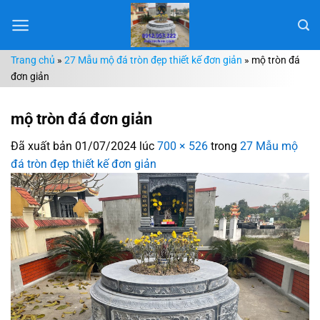
Chuyển
đến
nội
Trang chủ
»
27 Mẫu mộ đá tròn đẹp thiết kế đơn giản
»
mộ tròn đá
dung
đơn giản
mộ tròn đá đơn giản
Đã xuất bản
01/07/2024
lúc
700 × 526
trong
27 Mẫu mộ
đá tròn đẹp thiết kế đơn giản