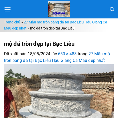
Chuyển
đến
nội
Trang chủ
»
27 Mẫu mộ tròn bằng đá tại Bạc Liêu Hậu Giang Cà
dung
Mau đẹp nhất
»
mộ đá tròn đẹp tại Bạc Liêu
mộ đá tròn đẹp tại Bạc Liêu
Đã xuất bản
18/05/2024
lúc
650 × 488
trong
27 Mẫu mộ
tròn bằng đá tại Bạc Liêu Hậu Giang Cà Mau đẹp nhất