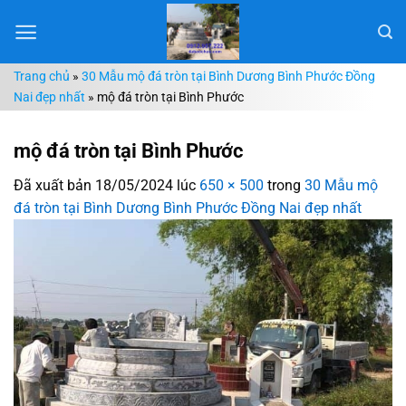
Chuyển
đến
nội
Trang chủ
»
30 Mẫu mộ đá tròn tại Bình Dương Bình Phước Đồng
dung
Nai đẹp nhất
»
mộ đá tròn tại Bình Phước
mộ đá tròn tại Bình Phước
Đã xuất bản
18/05/2024
lúc
650 × 500
trong
30 Mẫu mộ
đá tròn tại Bình Dương Bình Phước Đồng Nai đẹp nhất