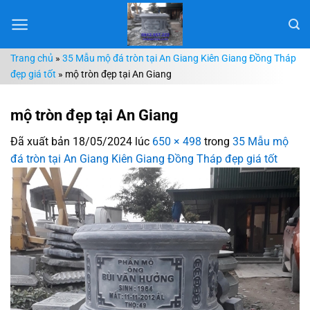
Chuyển
đến
nội
Trang chủ
»
35 Mẫu mộ đá tròn tại An Giang Kiên Giang Đồng Tháp
dung
đẹp giá tốt
»
mộ tròn đẹp tại An Giang
mộ tròn đẹp tại An Giang
Đã xuất bản
18/05/2024
lúc
650 × 498
trong
35 Mẫu mộ
đá tròn tại An Giang Kiên Giang Đồng Tháp đẹp giá tốt