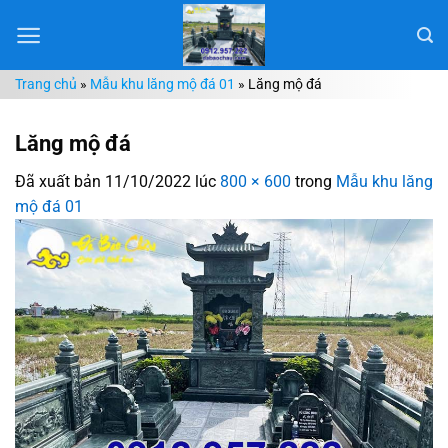
Chuyển
đến
nội
Trang chủ
»
Mẫu khu lăng mộ đá 01
»
Lăng mộ đá
dung
Lăng mộ đá
Đã xuất bản
11/10/2022
lúc
800 × 600
trong
Mẫu khu lăng
mộ đá 01