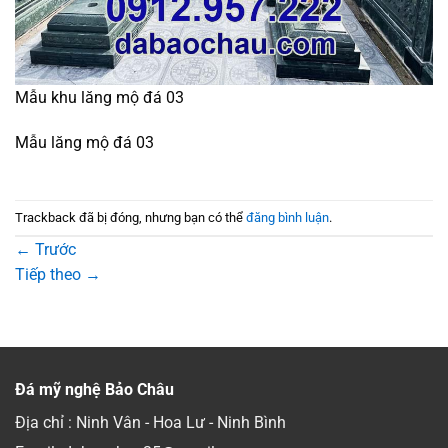
Mẫu khu lăng mộ đá 03
Mẫu lăng mộ đá 03
Trackback đã bị đóng, nhưng bạn có thể
đăng bình luận
.
←
Trước
Tiếp theo
→
Đá mỹ nghệ Bảo Châu
Địa chỉ : Ninh Vân - Hoa Lư - Ninh Bình