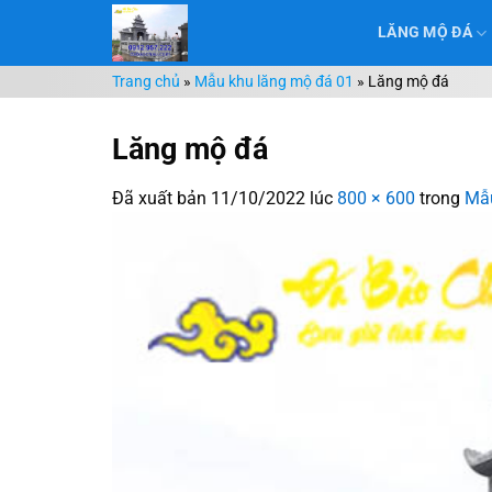
Chuyển
LĂNG MỘ ĐÁ
đến
nội
Trang chủ
»
Mẫu khu lăng mộ đá 01
»
Lăng mộ đá
dung
Lăng mộ đá
Đã xuất bản
11/10/2022
lúc
800 × 600
trong
Mẫu