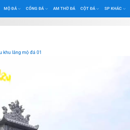
MỘ ĐÁ
CỔNG ĐÁ
AM THỜ ĐÁ
CỘT ĐÁ
SP KHÁC
 khu lăng mộ đá 01