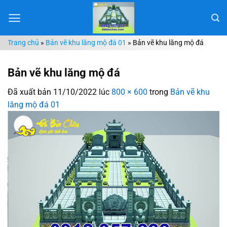
Chuyển
đến
nội
Trang chủ
»
Bản vẽ khu lăng mộ đá 01
»
Bản vẽ khu lăng mộ đá
dung
Bản vẽ khu lăng mộ đá
Đã xuất bản
11/10/2022
lúc
800 × 600
trong
Bản vẽ khu
lăng mộ đá 01