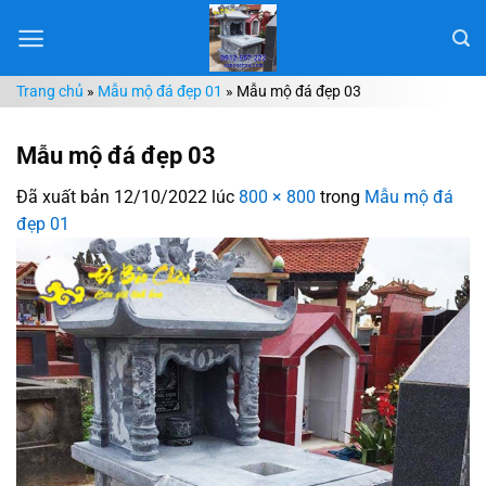
Chuyển
đến
nội
Trang chủ
»
Mẫu mộ đá đẹp 01
»
Mẫu mộ đá đẹp 03
dung
Mẫu mộ đá đẹp 03
Đã xuất bản
12/10/2022
lúc
800 × 800
trong
Mẫu mộ đá
đẹp 01