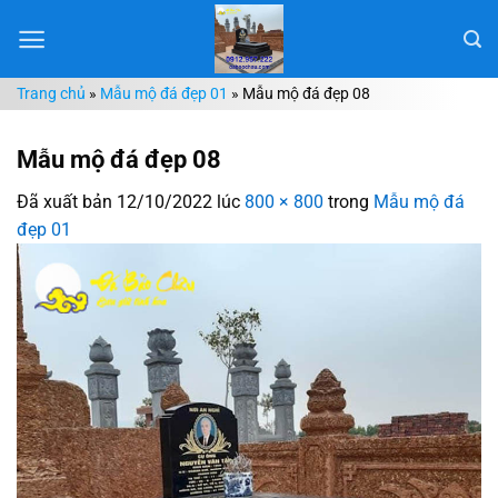
Chuyển
đến
nội
Trang chủ
»
Mẫu mộ đá đẹp 01
»
Mẫu mộ đá đẹp 08
dung
Mẫu mộ đá đẹp 08
Đã xuất bản
12/10/2022
lúc
800 × 800
trong
Mẫu mộ đá
đẹp 01