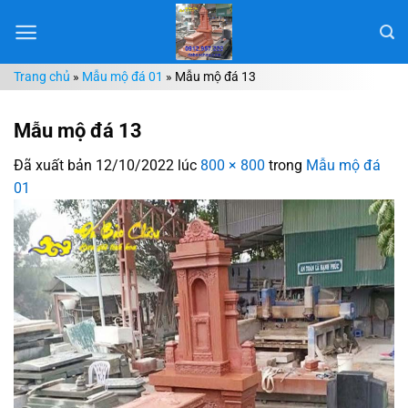
Chuyển
đến
nội
Trang chủ
»
Mẫu mộ đá 01
»
Mẫu mộ đá 13
dung
Mẫu mộ đá 13
Đã xuất bản
12/10/2022
lúc
800 × 800
trong
Mẫu mộ đá
01