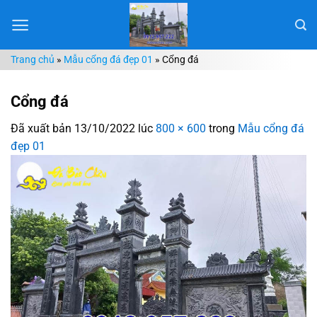
Chuyển
đến
nội
Trang chủ
»
Mẫu cổng đá đẹp 01
»
Cổng đá
dung
Cổng đá
Đã xuất bản
13/10/2022
lúc
800 × 600
trong
Mẫu cổng đá
đẹp 01