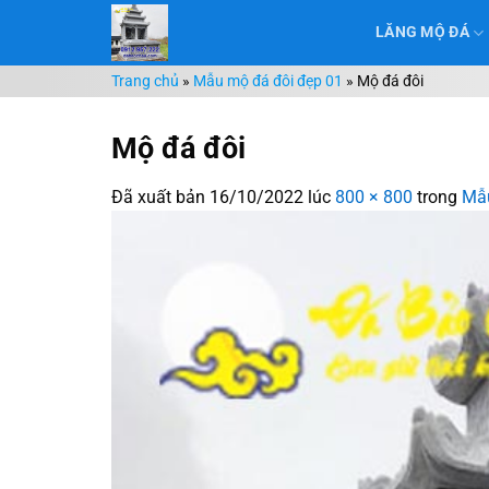
Chuyển
LĂNG MỘ ĐÁ
đến
nội
Trang chủ
»
Mẫu mộ đá đôi đẹp 01
»
Mộ đá đôi
dung
Mộ đá đôi
Đã xuất bản
16/10/2022
lúc
800 × 800
trong
Mẫu