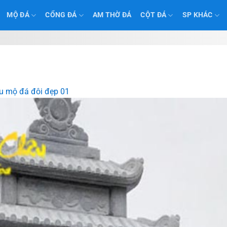
MỘ ĐÁ
CỔNG ĐÁ
AM THỜ ĐÁ
CỘT ĐÁ
SP KHÁC
 mộ đá đôi đẹp 01