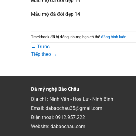
Mẫu mộ đá đôi đẹp 14
Mẫu mộ đá đôi đẹp 14
Trackback đã bị đóng, nhưng bạn có thể
đăng bình luận
.
←
Trước
Tiếp theo
→
Đá mỹ nghệ Bảo Châu
Địa chỉ : Ninh Vân - Hoa Lư - Ninh Bình
Email: dabaochau35@gmail.com
Điện thoại:
0912.957.222
Website: dabaochau.com