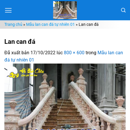
Chuyển
đến
nội
Trang chủ
»
Mẫu lan can đá tự nhiên 01
»
Lan can đá
dung
Lan can đá
Đã xuất bản
17/10/2022
lúc
800 × 600
trong
Mẫu lan can
đá tự nhiên 01