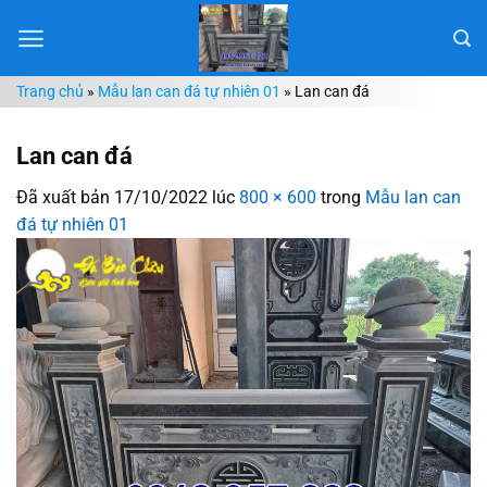
Chuyển
đến
nội
Trang chủ
»
Mẫu lan can đá tự nhiên 01
»
Lan can đá
dung
Lan can đá
Đã xuất bản
17/10/2022
lúc
800 × 600
trong
Mẫu lan can
đá tự nhiên 01