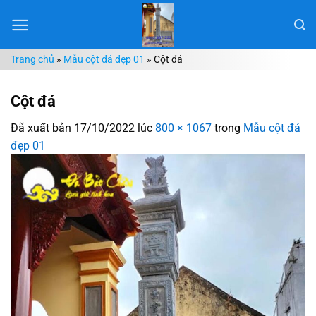
Chuyển
đến
nội
Trang chủ
»
Mẫu cột đá đẹp 01
»
Cột đá
dung
Cột đá
Đã xuất bản
17/10/2022
lúc
800 × 1067
trong
Mẫu cột đá
đẹp 01