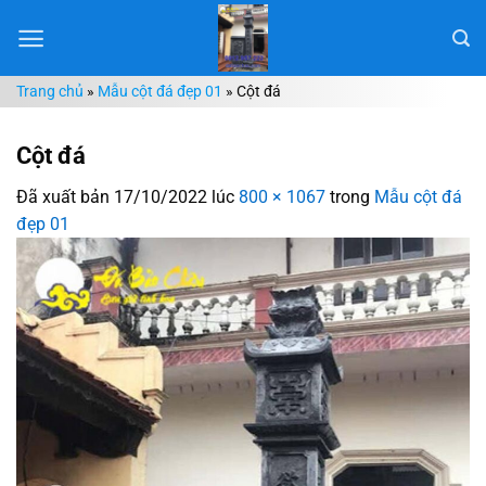
Chuyển
đến
nội
Trang chủ
»
Mẫu cột đá đẹp 01
»
Cột đá
dung
Cột đá
Đã xuất bản
17/10/2022
lúc
800 × 1067
trong
Mẫu cột đá
đẹp 01