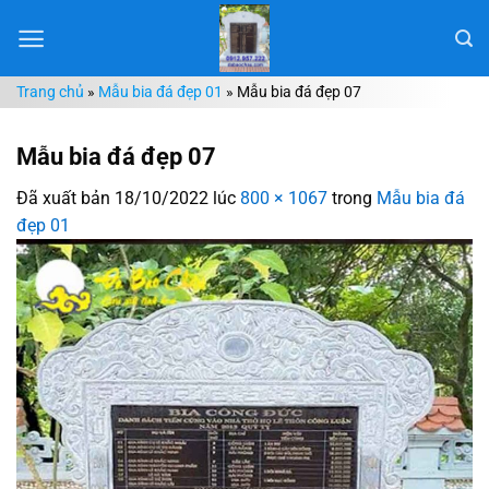
Chuyển
đến
nội
Trang chủ
»
Mẫu bia đá đẹp 01
»
Mẫu bia đá đẹp 07
dung
Mẫu bia đá đẹp 07
Đã xuất bản
18/10/2022
lúc
800 × 1067
trong
Mẫu bia đá
đẹp 01