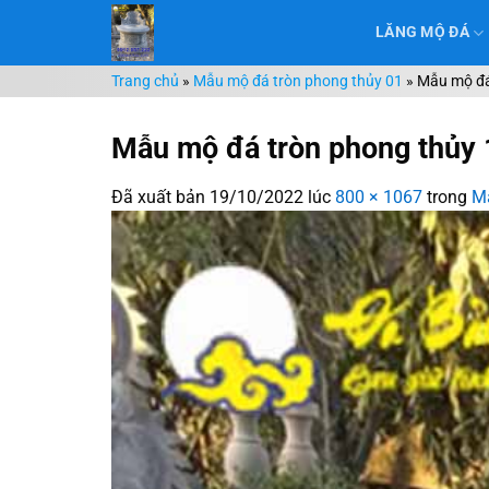
Chuyển
LĂNG MỘ ĐÁ
đến
nội
Trang chủ
»
Mẫu mộ đá tròn phong thủy 01
»
Mẫu mộ đá
dung
Mẫu mộ đá tròn phong thủy 
Đã xuất bản
19/10/2022
lúc
800 × 1067
trong
Mẫ