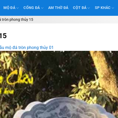
MỘ ĐÁ
CỔNG ĐÁ
AM THỜ ĐÁ
CỘT ĐÁ
SP KHÁC
 tròn phong thủy 15
15
u mộ đá tròn phong thủy 01