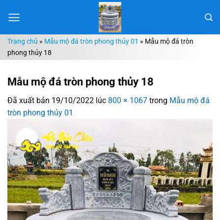
Chuyển
đến
nội
Trang chủ
»
Mẫu mộ đá tròn phong thủy 01
»
Mẫu mộ đá tròn
dung
phong thủy 18
Mẫu mộ đá tròn phong thủy 18
Đã xuất bản
19/10/2022
lúc
800 × 1067
trong
Mẫu mộ đá
tròn phong thủy 01