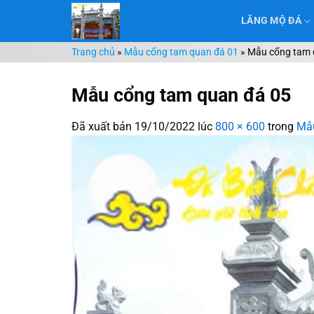
Chuyển
LĂNG MỘ ĐÁ
đến
nội
Trang chủ
»
Mẫu cổng tam quan đá 01
»
Mẫu cổng tam 
dung
Mẫu cổng tam quan đá 05
Đã xuất bản
19/10/2022
lúc
800 × 600
trong
Mẫu