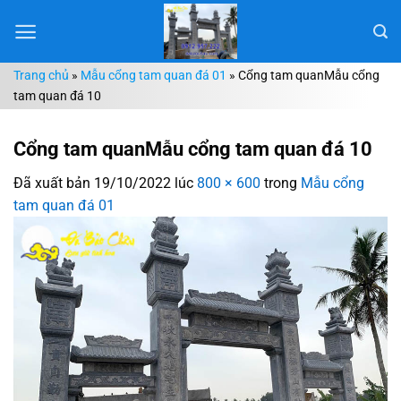
Chuyển
đến
nội
Trang chủ
»
Mẫu cổng tam quan đá 01
»
Cổng tam quanMẫu cổng
dung
tam quan đá 10
Cổng tam quanMẫu cổng tam quan đá 10
Đã xuất bản
19/10/2022
lúc
800 × 600
trong
Mẫu cổng
tam quan đá 01