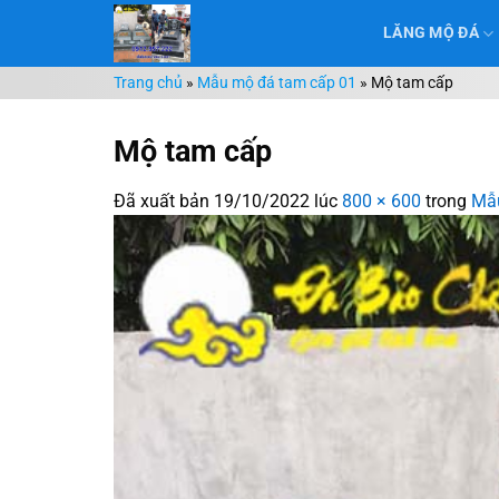
Chuyển
LĂNG MỘ ĐÁ
đến
nội
Trang chủ
»
Mẫu mộ đá tam cấp 01
»
Mộ tam cấp
dung
Mộ tam cấp
Đã xuất bản
19/10/2022
lúc
800 × 600
trong
Mẫu