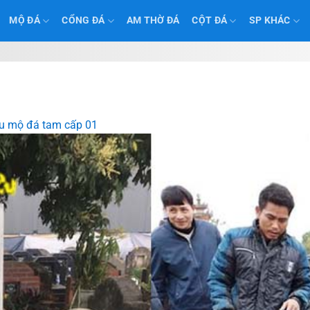
MỘ ĐÁ
CỔNG ĐÁ
AM THỜ ĐÁ
CỘT ĐÁ
SP KHÁC
 mộ đá tam cấp 01