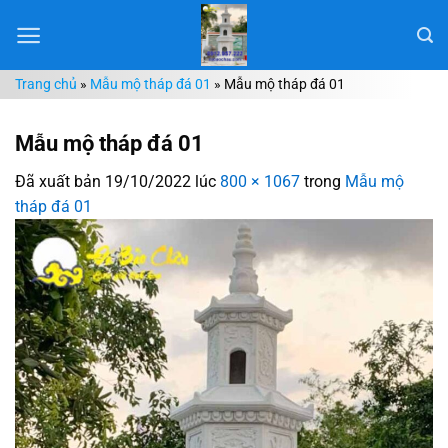
Chuyển
đến
nội
Trang chủ
»
Mẫu mộ tháp đá 01
»
Mẫu mộ tháp đá 01
dung
Mẫu mộ tháp đá 01
Đã xuất bản
19/10/2022
lúc
800 × 1067
trong
Mẫu mộ
tháp đá 01