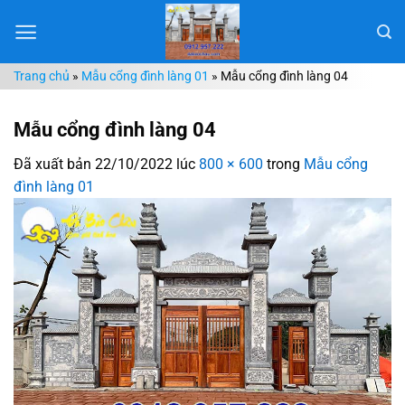
Chuyển
đến
nội
Trang chủ
»
Mẫu cổng đình làng 01
»
Mẫu cổng đình làng 04
dung
Mẫu cổng đình làng 04
Đã xuất bản
22/10/2022
lúc
800 × 600
trong
Mẫu cổng
đình làng 01