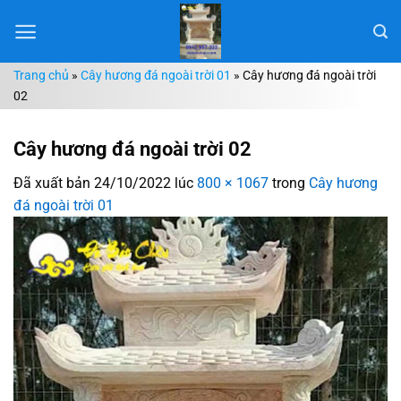
Chuyển
đến
nội
Trang chủ
»
Cây hương đá ngoài trời 01
»
Cây hương đá ngoài trời
dung
02
Cây hương đá ngoài trời 02
Đã xuất bản
24/10/2022
lúc
800 × 1067
trong
Cây hương
đá ngoài trời 01