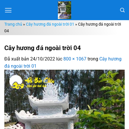
Chuyển
đến
nội
Trang chủ
»
Cây hương đá ngoài trời 01
»
Cây hương đá ngoài trời
dung
04
Cây hương đá ngoài trời 04
Đã xuất bản
24/10/2022
lúc
800 × 1067
trong
Cây hương
đá ngoài trời 01