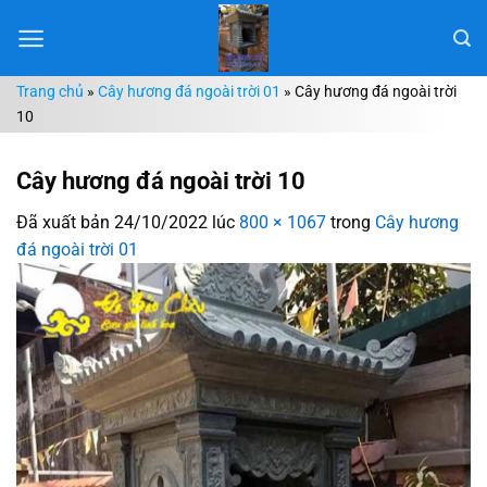
Chuyển
đến
nội
Trang chủ
»
Cây hương đá ngoài trời 01
»
Cây hương đá ngoài trời
dung
10
Cây hương đá ngoài trời 10
Đã xuất bản
24/10/2022
lúc
800 × 1067
trong
Cây hương
đá ngoài trời 01