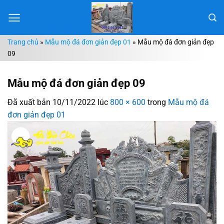
Chuyển
đến
nội
Trang chủ
»
Mẫu mộ đá đơn giản đẹp 01
»
Mẫu mộ đá đơn giản đẹp
dung
09
Mẫu mộ đá đơn giản đẹp 09
Đã xuất bản
10/11/2022
lúc
800 × 600
trong
Mẫu mộ đá
đơn giản đẹp 01