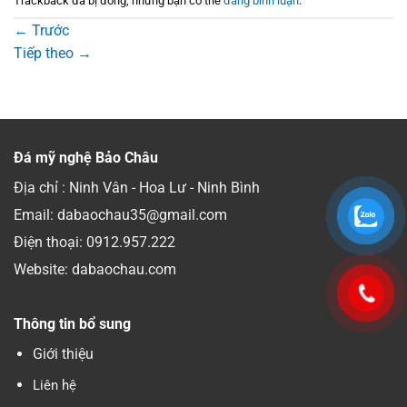
Trackback đã bị đóng, nhưng bạn có thể
đăng bình luận
.
←
Trước
Tiếp theo
→
Đá mỹ nghệ Bảo Châu
Địa chỉ : Ninh Vân - Hoa Lư - Ninh Bình
Email: dabaochau35@gmail.com
Điện thoại:
0912.957.222
Website: dabaochau.com
Thông tin bổ sung
Giới thiệu
Liên hệ