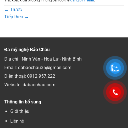
Trackback đã bị đóng, nhưng bạn có thể
đăng bình luận
.
←
Trước
Tiếp theo
→
Đá mỹ nghệ Bảo Châu
Địa chỉ : Ninh Vân - Hoa Lư - Ninh Bình
Email: dabaochau35@gmail.com
Điện thoại:
0912.957.222
Website: dabaochau.com
Thông tin bổ sung
Giới thiệu
Liên hệ