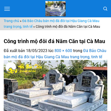
Chuyển
đến
nội
Trang chủ
»
Đá Bảo Châu bán mộ đá đôi tại Hậu Giang Cà Mau
dung
trang trọng, tinh tế
»
Công trình mộ đôi đá Năm Căn tại Cà Mau
Công trình mộ đôi đá Năm Căn tại Cà Mau
Đã xuất bản
18/05/2023
lúc
800 × 600
trong
Đá Bảo Châu
bán mộ đá đôi tại Hậu Giang Cà Mau trang trọng, tinh tế