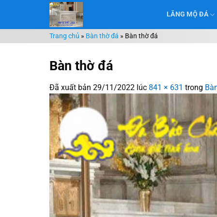
Chuyển
LĂNG MỘ ĐÁ
đến
nội
Trang chủ
»
Bàn thờ đá
»
Bàn thờ đá
dung
Bàn thờ đá
Đã xuất bản
29/11/2022
lúc
841 × 631
trong
Bàn