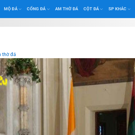
MỘ ĐÁ
CỔNG ĐÁ
AM THỜ ĐÁ
CỘT ĐÁ
SP KHÁC
 thờ đá